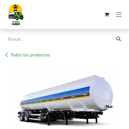
Ir al contenido
Todos los productos