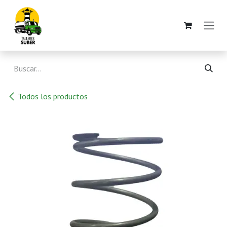
Ir al contenido
Todos los productos