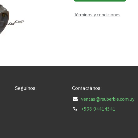
Términos y condiciones
Seguínos:
Contactános:
ventas@rsuberbie.com.uy
+598 94414541